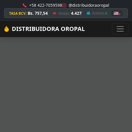
+58 422-7059598
@distribuidoraoropal
Bs. 757,54
4.427
4
🇺🇸
Activos:
TASA BCV:
Visitas:
4
DISTRIBUIDORA OROPAL