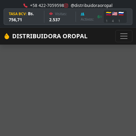
+58 422-7059598
@distribuidoraoropal
Bs.
🇻🇪
🇺🇸
🇷🇺
TASA BCV:
Visitas:
6
756,71
2.537
Activos:
1
4
1
DISTRIBUIDORA OROPAL