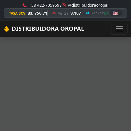
+58 422-7059598
@distribuidoraoropal
Bs. 756,71
9.107
5
🇺🇸
Activos:
TASA BCV:
Visitas:
5
DISTRIBUIDORA OROPAL