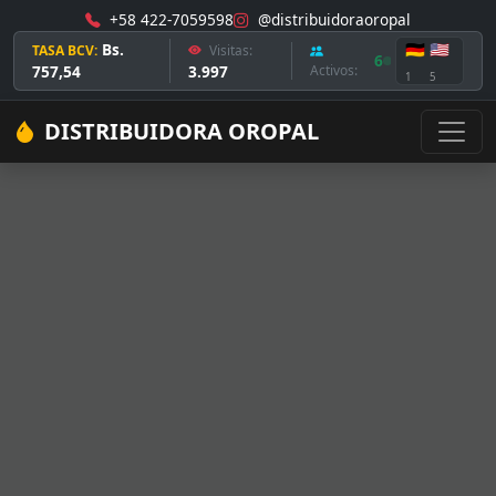
+58 422-7059598
@distribuidoraoropal
Bs.
🇩🇪
🇺🇸
TASA BCV:
Visitas:
6
757,54
3.997
Activos:
1
5
DISTRIBUIDORA OROPAL