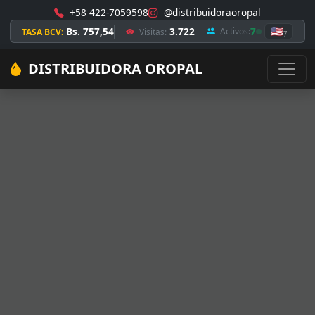
+58 422-7059598
@distribuidoraoropal
Bs. 757,54
3.722
7
🇺🇸
Activos:
TASA BCV:
Visitas:
7
DISTRIBUIDORA OROPAL