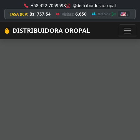
+58 422-7059598
@distribuidoraoropal
Bs. 757,54
6.650
3
🇺🇸
Activos:
TASA BCV:
Visitas:
3
DISTRIBUIDORA OROPAL