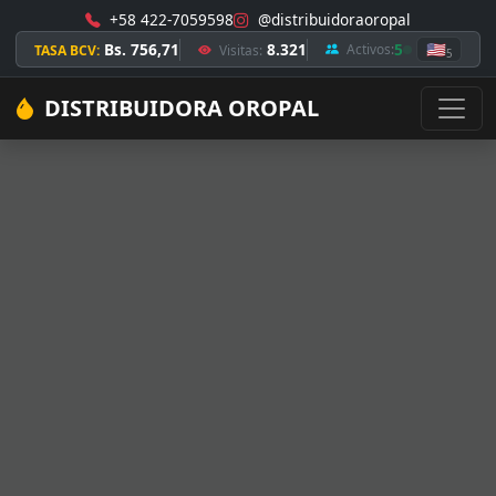
+58 422-7059598
@distribuidoraoropal
Bs. 756,71
8.321
5
🇺🇸
Activos:
TASA BCV:
Visitas:
5
DISTRIBUIDORA OROPAL