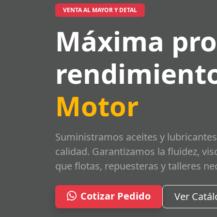
VENTA AL MAYOR Y DETAL
Máxima pro
rendimiento
Motor
Suministramos aceites y lubricantes
calidad. Garantizamos la fluidez, vi
que flotas, repuesteras y talleres ne
Cotizar Pedido
Ver Catá