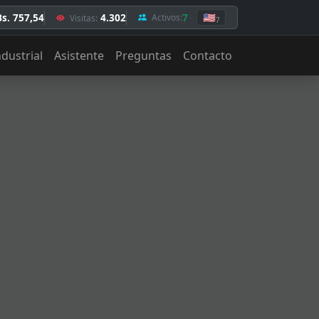
Bs. 757,54
4.302
7
🇺🇸
Activos:
Visitas:
7
ndustrial
Asistente
Preguntas
Contacto