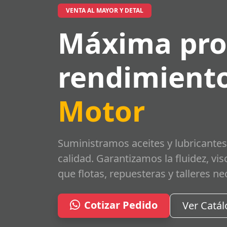
VENTA AL MAYOR Y DETAL
Máxima pro
rendimiento
Motor
Suministramos aceites y lubricantes
calidad. Garantizamos la fluidez, vi
que flotas, repuesteras y talleres ne
Cotizar Pedido
Ver Catá