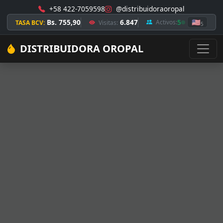
+58 422-7059598
@distribuidoraoropal
Bs. 755,90
6.847
5
🇺🇸
Activos:
TASA BCV:
Visitas:
5
DISTRIBUIDORA OROPAL