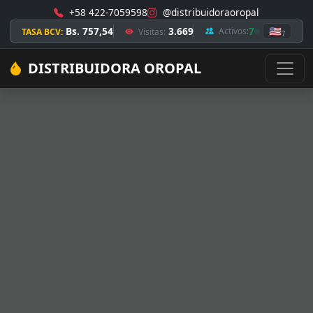
+58 422-7059598
@distribuidoraoropal
Bs. 757,54
3.669
7
🇺🇸
Activos:
TASA BCV:
Visitas:
7
DISTRIBUIDORA OROPAL