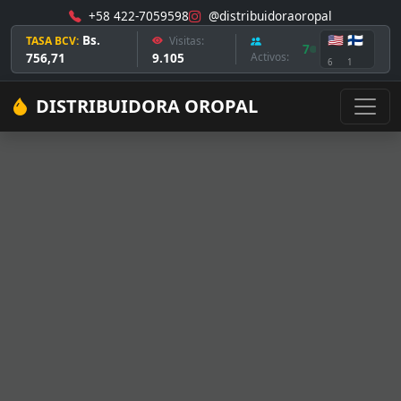
+58 422-7059598
@distribuidoraoropal
Bs.
🇺🇸
🇫🇮
TASA BCV:
Visitas:
7
756,71
9.105
Activos:
6
1
DISTRIBUIDORA OROPAL