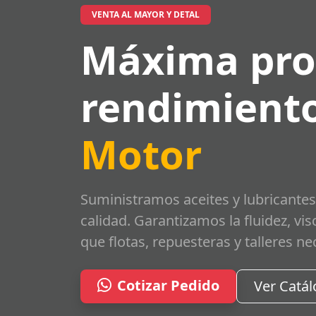
VENTA AL MAYOR Y DETAL
Máxima pro
rendimiento
Motor
Suministramos aceites y lubricantes
calidad. Garantizamos la fluidez, vi
que flotas, repuesteras y talleres ne
Cotizar Pedido
Ver Catá