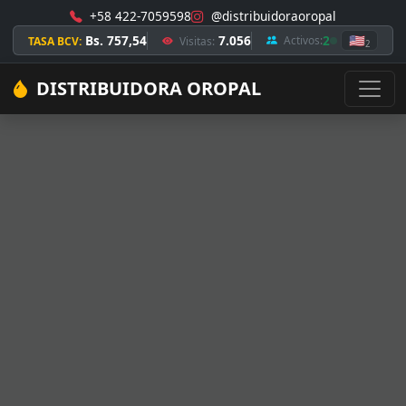
+58 422-7059598
@distribuidoraoropal
Bs. 757,54
7.056
2
🇺🇸
Activos:
TASA BCV:
Visitas:
2
DISTRIBUIDORA OROPAL