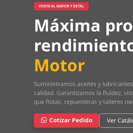
VENTA AL MAYOR Y DETAL
Máxima pro
rendimiento
Motor
Suministramos aceites y lubricantes
calidad. Garantizamos la fluidez, vi
que flotas, repuesteras y talleres ne
Cotizar Pedido
Ver Catá