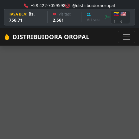
+58 422-7059598
@distribuidoraoropal
Bs.
🇻🇪
🇺🇸
TASA BCV:
Visitas:
7
756,71
2.561
Activos:
1
6
DISTRIBUIDORA OROPAL