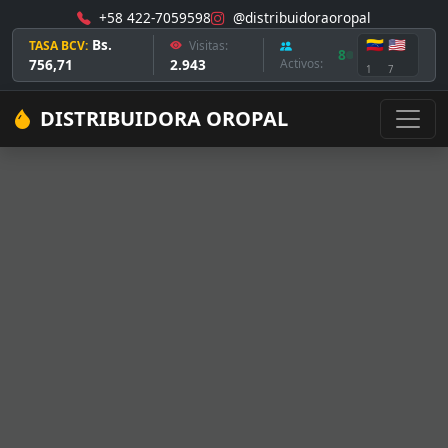
+58 422-7059598
@distribuidoraoropal
Bs.
🇻🇪
🇺🇸
TASA BCV:
Visitas:
8
756,71
2.943
Activos:
1
7
DISTRIBUIDORA OROPAL