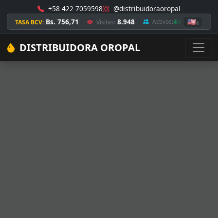
+58 422-7059598
@distribuidoraoropal
Bs. 756,71
8.948
4
🇺🇸
Activos:
TASA BCV:
Visitas:
4
DISTRIBUIDORA OROPAL