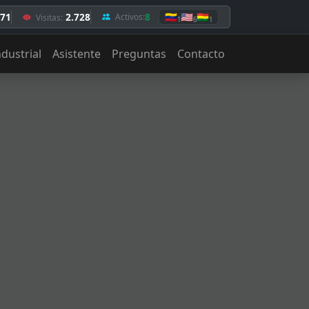
,71
2.728
8
🇻🇪
🇺🇸
🇧🇴
Activos:
Visitas:
1
6
1
ndustrial
Asistente
Preguntas
Contacto