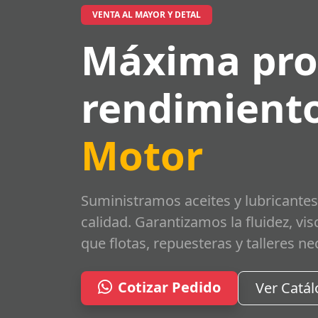
VENTA AL MAYOR Y DETAL
Máxima pro
rendimiento
Motor
Suministramos aceites y lubricantes
calidad. Garantizamos la fluidez, vi
que flotas, repuesteras y talleres ne
Cotizar Pedido
Ver Catá