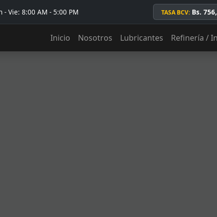
 - Vie: 8:00 AM - 5:00 PM
Bs. 756
TASA BCV:
Inicio
Nosotros
Lubricantes
Refinería / I