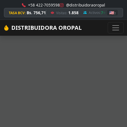
+58 422-7059598
@distribuidoraoropal
Bs. 756,71
1.858
7
🇺🇸
Activos:
TASA BCV:
Visitas:
7
DISTRIBUIDORA OROPAL