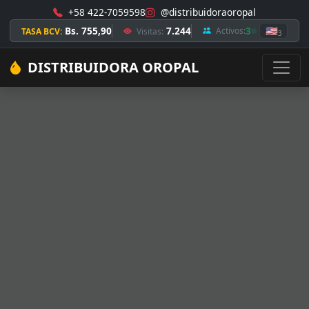
+58 422-7059598
@distribuidoraoropal
Bs. 755,90
7.244
3
🇺🇸
Activos:
TASA BCV:
Visitas:
3
DISTRIBUIDORA OROPAL