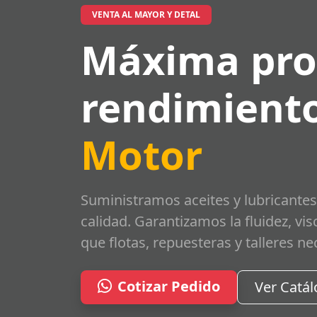
VENTA AL MAYOR Y DETAL
Máxima pro
rendimiento
Motor
Suministramos aceites y lubricantes
calidad. Garantizamos la fluidez, vi
que flotas, repuesteras y talleres ne
Cotizar Pedido
Ver Catá