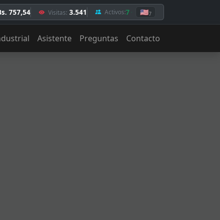
Bs. 757,54
3.541
7
🇺🇸
Activos:
Visitas:
7
ndustrial
Asistente
Preguntas
Contacto