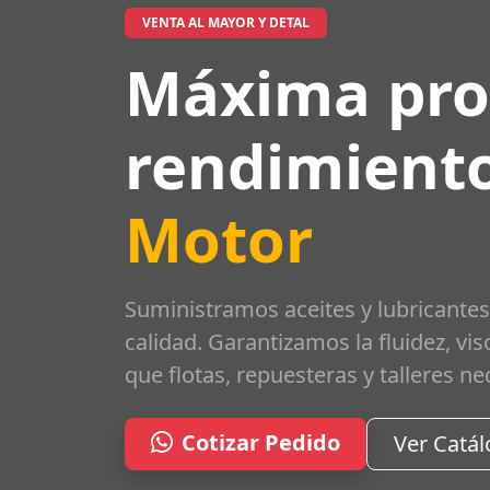
VENTA AL MAYOR Y DETAL
Máxima pro
rendimiento
Motor
Suministramos aceites y lubricantes
calidad. Garantizamos la fluidez, vi
que flotas, repuesteras y talleres ne
Cotizar Pedido
Ver Catá