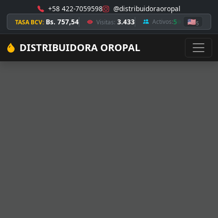
+58 422-7059598
@distribuidoraoropal
Bs. 757,54
3.433
5
🇺🇸
Activos:
TASA BCV:
Visitas:
5
DISTRIBUIDORA OROPAL