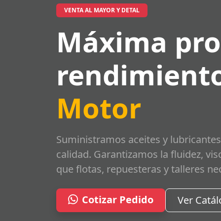
VENTA AL MAYOR Y DETAL
Máxima pro
rendimiento
Motor
Suministramos aceites y lubricantes
calidad. Garantizamos la fluidez, vi
que flotas, repuesteras y talleres ne
Cotizar Pedido
Ver Catá