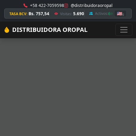
+58 422-7059598
@distribuidoraoropal
Bs. 757,54
5.690
6
🇺🇸
Activos:
TASA BCV:
Visitas:
6
DISTRIBUIDORA OROPAL