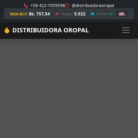
+58 422-7059598
@distribuidoraoropal
Bs. 757,54
5.522
6
🇺🇸
Activos:
TASA BCV:
Visitas:
6
DISTRIBUIDORA OROPAL