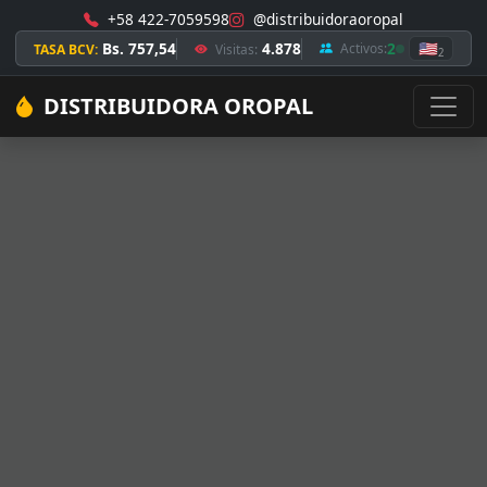
+58 422-7059598
@distribuidoraoropal
Bs. 757,54
4.878
2
🇺🇸
Activos:
TASA BCV:
Visitas:
2
DISTRIBUIDORA OROPAL