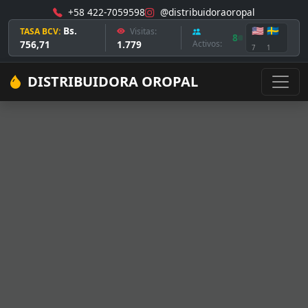
+58 422-7059598
@distribuidoraoropal
Bs.
🇺🇸
🇸🇪
TASA BCV:
Visitas:
8
756,71
1.779
Activos:
7
1
DISTRIBUIDORA OROPAL