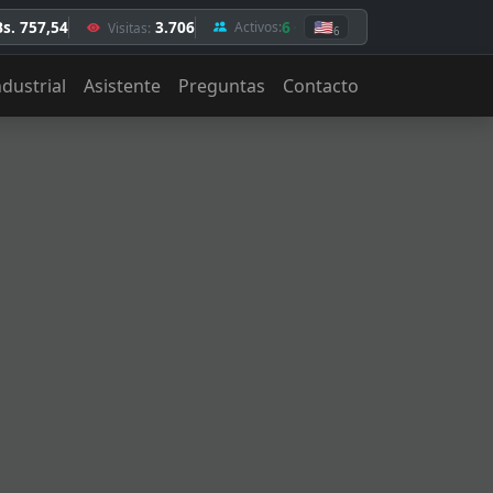
Bs. 757,54
3.706
6
🇺🇸
Activos:
Visitas:
6
ndustrial
Asistente
Preguntas
Contacto