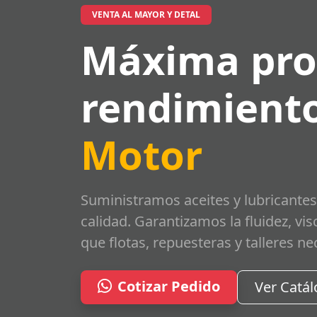
VENTA AL MAYOR Y DETAL
Máxima pro
rendimiento
Motor
Suministramos aceites y lubricantes
calidad. Garantizamos la fluidez, vi
que flotas, repuesteras y talleres ne
Cotizar Pedido
Ver Catá