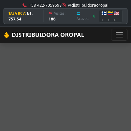
+58 422-7059598
@distribuidoraoropal
Bs.
🇫🇮
🇨🇴
🇺🇸
TASA BCV:
Visitas:
6
757,54
186
Activos:
1
1
4
DISTRIBUIDORA OROPAL