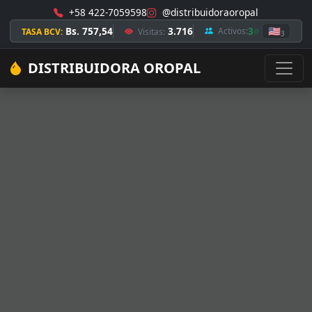
+58 422-7059598
@distribuidoraoropal
Bs. 757,54
3.716
3
🇺🇸
Activos:
TASA BCV:
Visitas:
3
DISTRIBUIDORA OROPAL