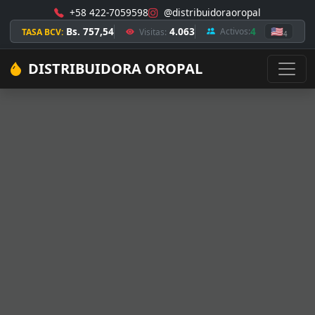
+58 422-7059598
@distribuidoraoropal
Bs. 757,54
4.063
4
🇺🇸
Activos:
TASA BCV:
Visitas:
4
DISTRIBUIDORA OROPAL