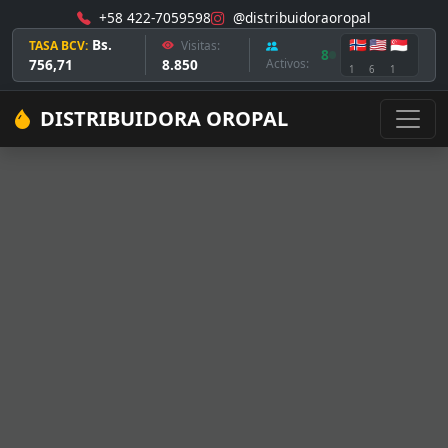
+58 422-7059598
@distribuidoraoropal
Bs.
🇳🇴
🇺🇸
🇸🇬
TASA BCV:
Visitas:
8
756,71
8.850
Activos:
1
6
1
DISTRIBUIDORA OROPAL