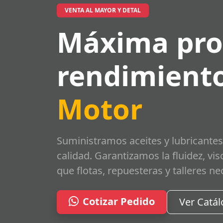
VENTA AL MAYOR Y DETAL
Máxima pro
rendimiento
Motor
Suministramos aceites y lubricantes
calidad. Garantizamos la fluidez, vi
que flotas, repuesteras y talleres ne
Cotizar Pedido
Ver Catá