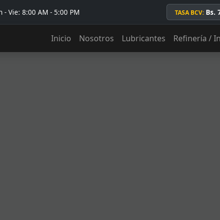
 - Vie: 8:00 AM - 5:00 PM
Bs. 
TASA BCV:
Inicio
Nosotros
Lubricantes
Refinería / I