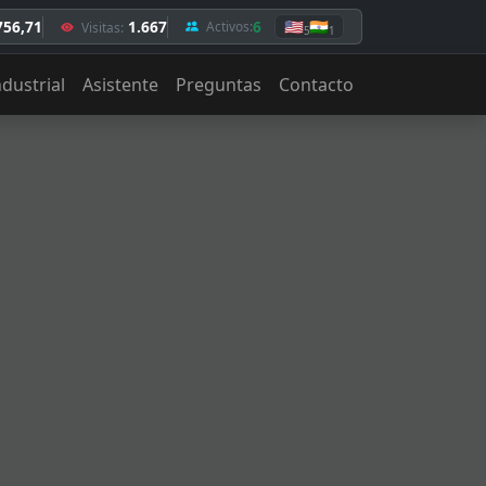
756,71
1.667
6
🇺🇸
🇮🇳
Activos:
Visitas:
5
1
ndustrial
Asistente
Preguntas
Contacto