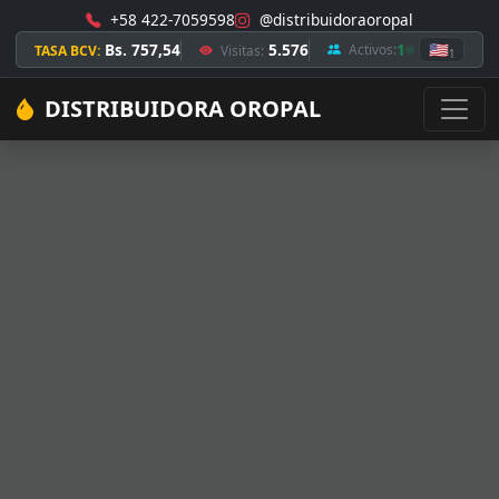
+58 422-7059598
@distribuidoraoropal
Bs. 757,54
5.576
1
🇺🇸
Activos:
TASA BCV:
Visitas:
1
DISTRIBUIDORA OROPAL