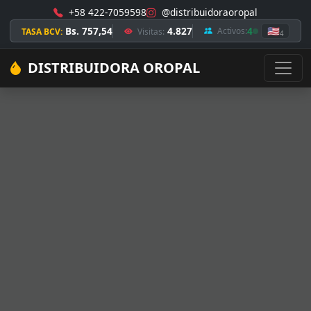
+58 422-7059598
@distribuidoraoropal
Bs. 757,54
4.827
4
🇺🇸
Activos:
TASA BCV:
Visitas:
4
DISTRIBUIDORA OROPAL