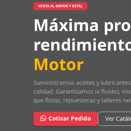
VENTA AL MAYOR Y DETAL
Máxima pro
rendimiento
Motor
Suministramos aceites y lubricantes
calidad. Garantizamos la fluidez, vi
que flotas, repuesteras y talleres ne
Cotizar Pedido
Ver Catá