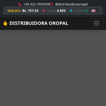
+58 422-7059598
@distribuidoraoropal
Bs. 757,54
6.893
1
🇺🇸
Activos:
TASA BCV:
Visitas:
1
DISTRIBUIDORA OROPAL