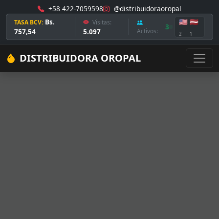
+58 422-7059598
@distribuidoraoropal
Bs.
🇺🇸
🇱🇻
TASA BCV:
Visitas:
3
757,54
5.097
Activos:
2
1
DISTRIBUIDORA OROPAL