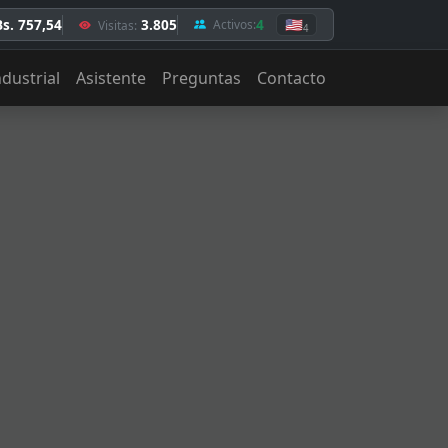
Bs. 757,54
3.805
4
🇺🇸
Activos:
Visitas:
4
ndustrial
Asistente
Preguntas
Contacto