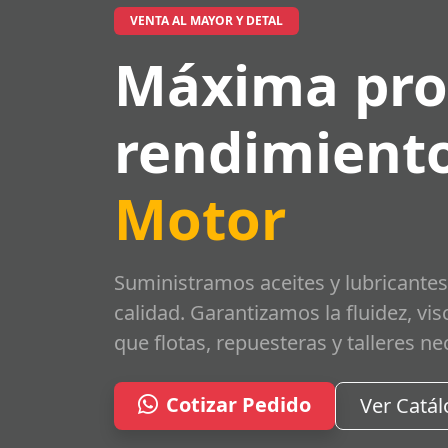
VENTA AL MAYOR Y DETAL
Máxima pro
rendimiento
Motor
Suministramos aceites y lubricantes
calidad. Garantizamos la fluidez, vi
que flotas, repuesteras y talleres ne
Cotizar Pedido
Ver Catá