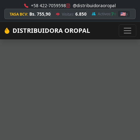
+58 422-7059598
@distribuidoraoropal
Bs. 755,90
6.850
7
🇺🇸
Activos:
TASA BCV:
Visitas:
7
DISTRIBUIDORA OROPAL