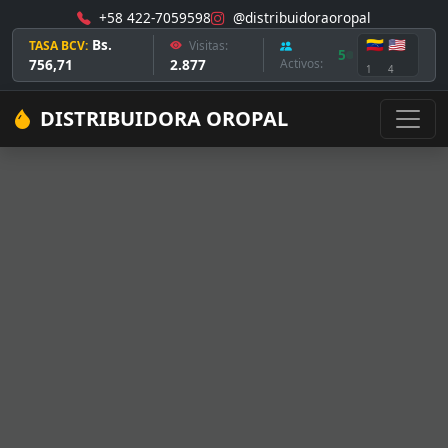
+58 422-7059598
@distribuidoraoropal
Bs.
🇻🇪
🇺🇸
TASA BCV:
Visitas:
5
756,71
2.877
Activos:
1
4
DISTRIBUIDORA OROPAL