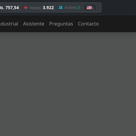
Bs. 757,54
3.922
3
🇺🇸
Activos:
Visitas:
3
ndustrial
Asistente
Preguntas
Contacto