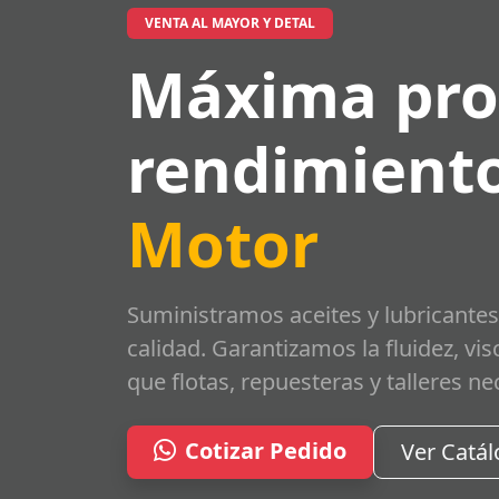
VENTA AL MAYOR Y DETAL
Máxima pro
rendimiento
Motor
Suministramos aceites y lubricantes
calidad. Garantizamos la fluidez, vi
que flotas, repuesteras y talleres ne
Cotizar Pedido
Ver Catá