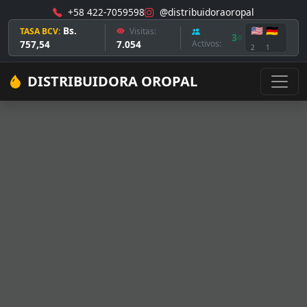
+58 422-7059598
@distribuidoraoropal
Bs.
🇺🇸
🇩🇪
TASA BCV:
Visitas:
3
757,54
7.054
Activos:
2
1
DISTRIBUIDORA OROPAL