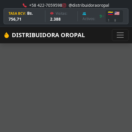
+58 422-7059598
@distribuidoraoropal
Bs.
🇻🇪
🇺🇸
TASA BCV:
Visitas:
9
756,71
2.388
Activos:
1
8
DISTRIBUIDORA OROPAL