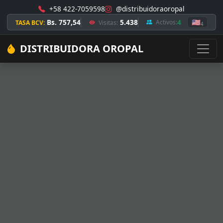
+58 422-7059598
@distribuidoraoropal
Bs. 757,54
5.438
4
🇺🇸
Activos:
TASA BCV:
Visitas:
4
DISTRIBUIDORA OROPAL