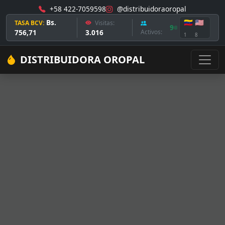
+58 422-7059598
@distribuidoraoropal
Bs.
🇻🇪
🇺🇸
TASA BCV:
Visitas:
9
756,71
3.016
Activos:
1
8
DISTRIBUIDORA OROPAL