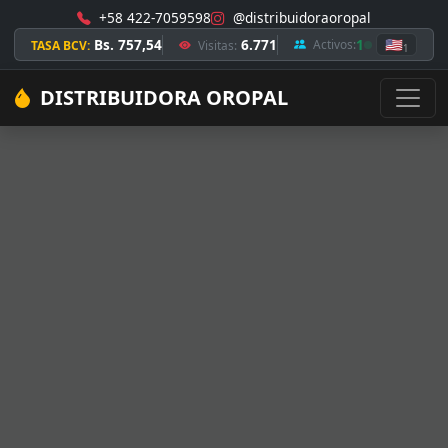
+58 422-7059598
@distribuidoraoropal
Bs. 757,54
6.771
1
🇺🇸
Activos:
TASA BCV:
Visitas:
1
DISTRIBUIDORA OROPAL