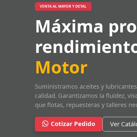
VENTA AL MAYOR Y DETAL
Máxima pro
rendimiento
Motor
Suministramos aceites y lubricantes
calidad. Garantizamos la fluidez, vi
que flotas, repuesteras y talleres ne
Cotizar Pedido
Ver Catá